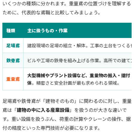
いくつかの種類に分かれます。重量鳶の位置づけを理解する
ために、代表的な鳶職と比較してみましょう。
種類
主に扱うもの・作業
足場鳶
建設現場の足場の組立・解体。工事の土台をつくる
鉄骨鳶
ビルや工場の鉄骨を組み上げる作業。高所での建て
大型機械やプラント設備など、重量物の搬入・据付
重量鳶
体
。精密さと安全計画が最も求められる領域。
足場鳶や鉄骨鳶が「建物そのもの」に関わるのに対し、重量
鳶は「
建物の中に入る産業設備
」を扱うのが大きな違いで
す。重い設備を扱うぶん、荷重の計算やクレーンの操作、据
付の精度といった専門技術が必要になります。