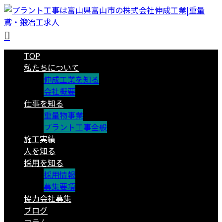
TOP
私たちについて
伸成工業を知る
会社概要
仕事を知る
重量物事業
プラント工事全般
施工実績
人を知る
採用を知る
採用情報
募集要項
協力会社募集
ブログ