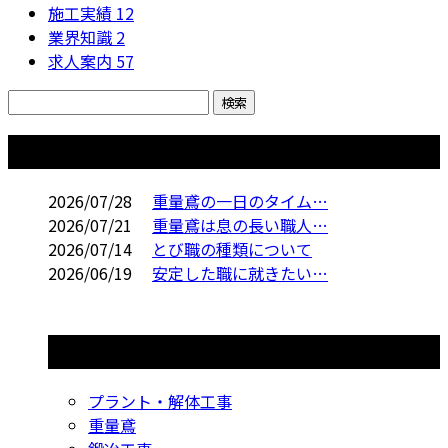
施工実績
12
業界知識
2
求人案内
57
コラム
2026/07/28
重量鳶の一日のタイム…
2026/07/21
重量鳶は息の長い職人…
2026/07/14
とび職の種類について
2026/06/19
安定した職に就きたい…
コラムカテゴリ
プラント・解体工事
重量鳶