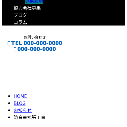
募集要項
協力会社募集
ブログ
コラム
お問い合わせ
TEL 000-000-0000
000-000-0000
ブログ
CONTACT
ENTRY
BLOG
HOME
BLOG
お知らせ
防音室拡張工事