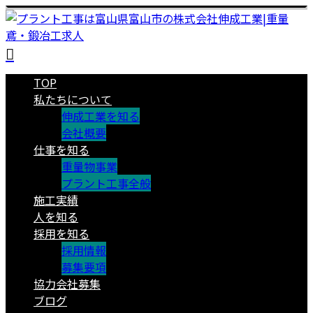
TOP
私たちについて
伸成工業を知る
会社概要
仕事を知る
重量物事業
プラント工事全般
施工実績
人を知る
採用を知る
採用情報
募集要項
協力会社募集
ブログ