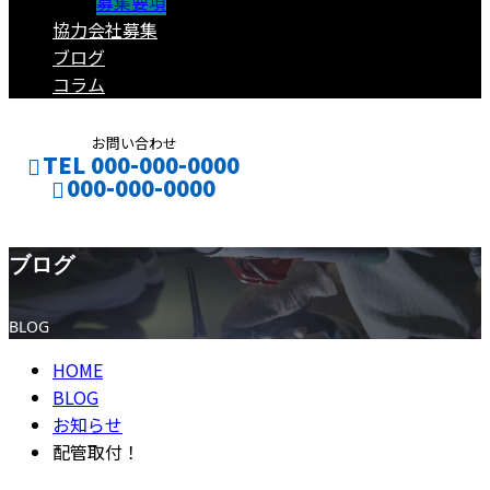
募集要項
協力会社募集
ブログ
コラム
お問い合わせ
TEL 000-000-0000
000-000-0000
ブログ
CONTACT
ENTRY
BLOG
HOME
BLOG
お知らせ
配管取付！