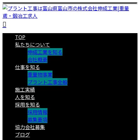
TOP
私たちについて
伸成工業を知る
会社概要
仕事を知る
重量物事業
プラント工事全般
施工実績
人を知る
採用を知る
採用情報
募集要項
協力会社募集
ブログ