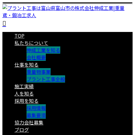
TOP
私たちについて
伸成工業を知る
会社概要
仕事を知る
重量物事業
プラント工事全般
施工実績
人を知る
採用を知る
採用情報
募集要項
協力会社募集
ブログ