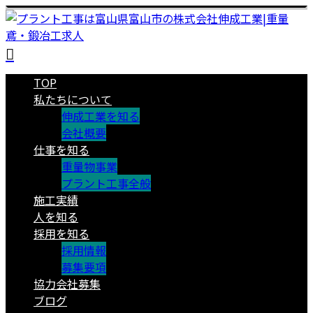
TOP
私たちについて
伸成工業を知る
会社概要
仕事を知る
重量物事業
プラント工事全般
施工実績
人を知る
採用を知る
採用情報
募集要項
協力会社募集
ブログ