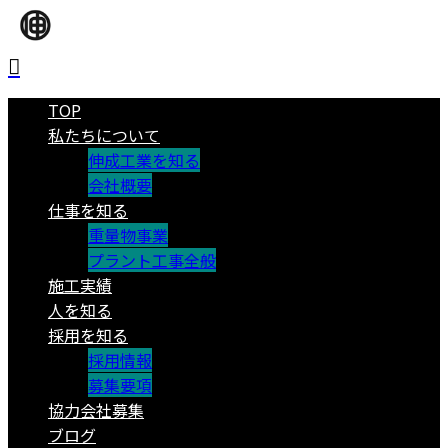
TOP
私たちについて
伸成工業を知る
会社概要
仕事を知る
重量物事業
プラント工事全般
施工実績
人を知る
採用を知る
採用情報
募集要項
協力会社募集
ブログ