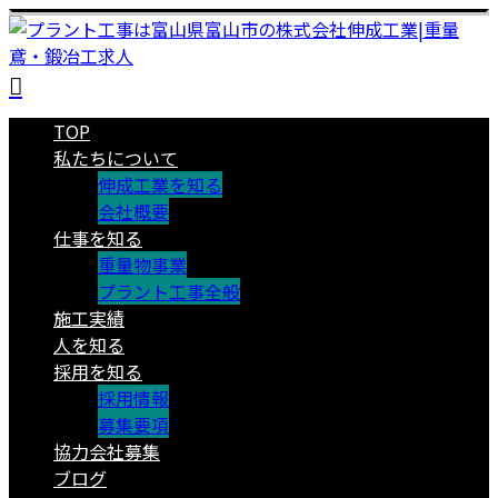
TOP
私たちについて
伸成工業を知る
会社概要
仕事を知る
重量物事業
プラント工事全般
施工実績
人を知る
採用を知る
採用情報
募集要項
協力会社募集
ブログ