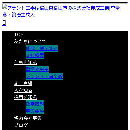
TOP
私たちについて
伸成工業を知る
会社概要
仕事を知る
重量物事業
プラント工事全般
施工実績
人を知る
採用を知る
採用情報
募集要項
協力会社募集
ブログ