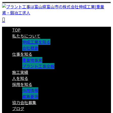
TOP
私たちについて
伸成工業を知る
会社概要
仕事を知る
重量物事業
プラント工事全般
施工実績
人を知る
採用を知る
採用情報
募集要項
協力会社募集
ブログ