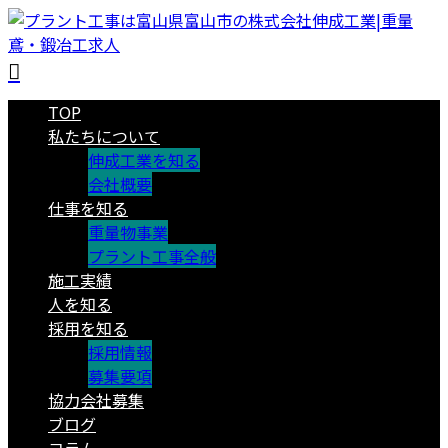
TOP
私たちについて
伸成工業を知る
会社概要
仕事を知る
重量物事業
プラント工事全般
施工実績
人を知る
採用を知る
採用情報
募集要項
協力会社募集
ブログ